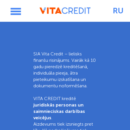
RU
PIETEIKUMS
GALVENĀ
SIA Vita Credit – lielisks
finanšu risinājums. Vairāk kā 10
gadu pieredzē kreditēšanā,
individuāla pieeja, ātra
NEKUSTAMAIS ĪPAŠUMS
pieteikumu izskatīšana un
dokumentu noformēšana.
CENRĀDIS
VITA CREDIT kreditē
juridiskās personas un
saimnieciskas darbības
veicējus
.
KONTAKTI
Aizdevums tiek izsniegts pret