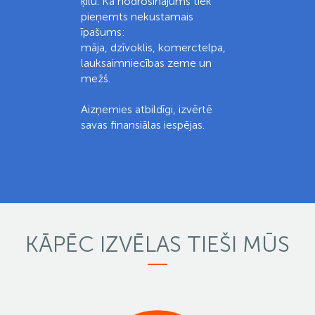
ķīlu. Kā nodrošinājums tiek
pieņemts nekustamais
īpašums:
māja, dzīvoklis, komerctelpa,
lauksaimniecības zeme un
mežš.
Aizņemies atbildīgi, izvērtē
savas finansiālas iespējas.
KĀPĒC IZVĒLAS
TIEŠI MŪS