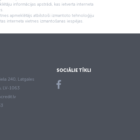
tāju informācijas apstrādi, kas ietverta interneta
s.
ietnes apmeklētājs atbilstoši izmantoto tehnoloģiju
ātas interneta vietnes izmantošanas iespējas.
SOCIĀLIE TĪKLI
iela 240, Latgales
ga, LV-1063
credit.lv
33