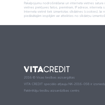
Pakalpojumu nodrošināšanai un interneta vietnes satura iz
vietnes piekļuves failos, piemēram, IP adrese, interneta s
Interneta vietnē tiek izmantotas sīkdatnes (cookies), lai
piedāvātajām iespējām var atteikties no sīkdatņu izmantoš
2016 © Visas tiesības aizsargātas
VITA CREDIT speciālo atļauju NK-2016-058 ir izsniedz
Patērētāju tiesību aizsardzības centrs