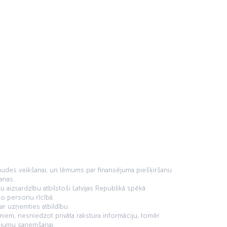
rbaudes veikšanai, un lēmums par finansējuma piešķiršanu
anas.
 aizsardzību atbilstoši Latvijas Republikā spēkā
o personu rīcībā.
ar uzņemties atbildību.
miem, nesniedzot privāta rakstura informāciju, tomēr
pojumu saņemšanai.