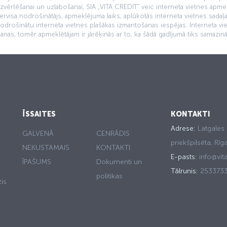
vērtēšanai un uzlabošanai, SIA „VITA CREDIT” veic interneta vietnes apmeklē
ervisa nodrošinātājs, apmeklējuma laiks, aplūkotās interneta vietnes sadaļa
 nodrošinātu interneta vietnes plašākas izmantošanas iespējas. Interneta v
anas, tomēr apmeklētājam ir jārēķinās ar to, ka šādā gadījumā tiks samazin
ĪSSAITES
KONTAKTI
Adrese:
Latgales 
GALVENĀ
CENRĀDIS
priekšpilsēta, Rī
NEKUSTAMAIS
KONTAKTI
E-pasts:
info@vita
ĪPAŠUMS
Dokumenti un
Tālrunis:
253373
politikas
is