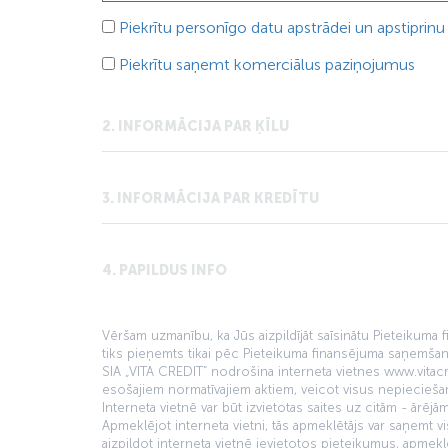
Piekrītu personīgo datu apstrādei un apstiprin
Piekrītu saņemt komerciālus paziņojumus
2. INFORMĀCIJA PAR ĶĪLU
3. INFORMĀCIJA PAR KREDĪTU
4. PAPILDUS INFO
Vēršam uzmanību, ka Jūs aizpildījāt saīsinātu Pieteikuma
tiks pieņemts tikai pēc Pieteikuma finansējuma saņemšan
SIA „VITA CREDIT” nodrošina interneta vietnes www.vitacre
esošajiem normatīvajiem aktiem, veicot visus nepiecieš
Interneta vietnē var būt izvietotas saites uz citām - ārē
Apmeklējot interneta vietni, tās apmeklētājs var saņemt 
aizpildot interneta vietnē ievietotos pieteikumus, apme