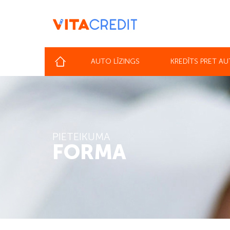
AUTO LĪZINGS
KREDĪTS PRET A
PIETEIKUMA
FORMA