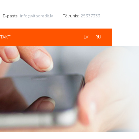
E-pasts:
info@vitacredit.lv
|
Tālrunis:
25337333
TAKTI
LV
|
RU