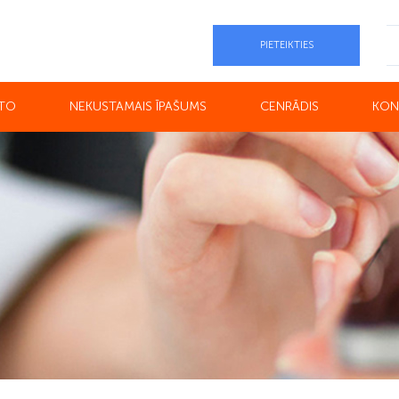
PIETEIKTIES
UTO
NEKUSTAMAIS ĪPAŠUMS
CENRĀDIS
KON