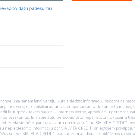
u ievadīto datu patiesumu
 finansējuma saņemšanai versiju, kurā sniedzāt informāciju sākotnējās pā
ai pilnas versijas aizpildīšanas un visu nepieciešamo dokumentu iesniegš
dit.lv, turpmāk tekstā saukta – interneta vietne, apmeklētāju personas datu
amos pasākumus, lai nepieļautu personas datu nepamatotu nokļūšanu treš
jām interneta vietnēm, par kuru saturu un izmantošanu SIA „VITA CREDIT” nev
visu nepieciešamo informāciju par SIA „VITA CREDIT” sniegtajiem pakalpoju
klētājs sniedz SIA „VITA CREDIT” savus personas datus kreditēšanas pakal