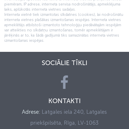
piemēram, IP adrese, interneta servisa nodrošinātājs, apmeklējuma
laiks, aplūkotās interneta vietnes sadaļas.
Interneta vietnē tiek izmantotas sīkdatnes (cookies), lai nodrošinātu
interneta vietnes plašākas izmantošanas iespējas. Interneta vietnes
apmeklētājs atbilstoši izmantoto tehnoloģiju piedāvātajām iespējām
var atteikties no sīkdatņu izmantošanas, tomēr apmeklētājam ir
jārēķinās ar to, ka šādā gadījumā tiks samazinātas interneta vietnes
izmantošanas iespējas.
SOCIĀLIE TĪKLI
KONTAKTI
Adrese:
Latgales iela 240, Latgales
priekšpilsēta, Rīga, LV-1063