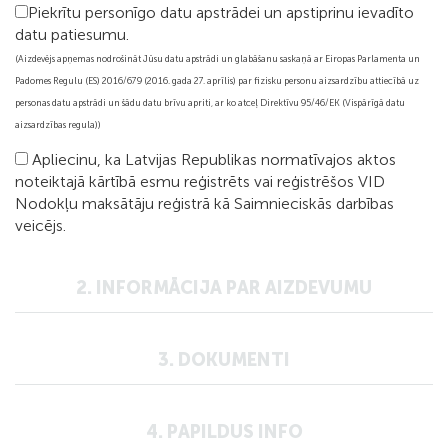
Piekrītu personīgo datu apstrādei un apstiprinu ievadīto
datu patiesumu.
(Aizdevējs apņemas nodrošināt Jūsu datu apstrādi un glabāšanu saskaņā ar Eiropas Parlamenta un
Padomes Regulu (ES) 2016/679 (2016. gada 27. aprīlis) par fizisku personu aizsardzību attiecībā uz
personas datu apstrādi un šādu datu brīvu apriti, ar ko atceļ Direktīvu 95/46/EK (Vispārīgā datu
aizsardzības regula))
Apliecinu, ka Latvijas Republikas normatīvajos aktos
noteiktajā kārtībā esmu reģistrēts vai reģistrēšos VID
Nodokļu maksātāju reģistrā kā Saimnieciskās darbības
veicējs.
2. INFORMĀCIJA PAR AIZDEVUMU
3. DOKUMENTI
4. PAPILDUS INFO