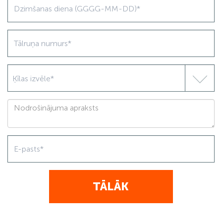
Ķīlas izvēle*
TĀLĀK