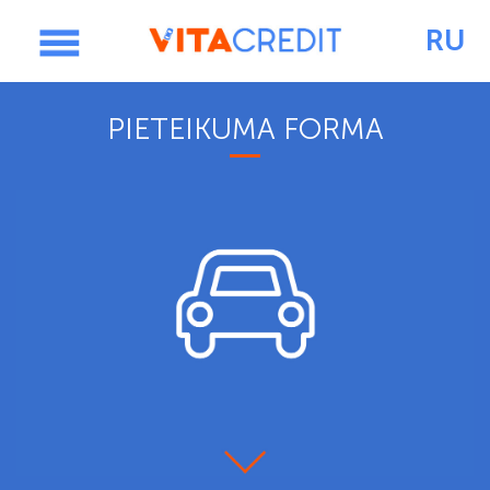
RU
PIETEIKUMS
PIETEIKUMA
FORMA
GALVENĀ
NEKUSTAMAIS ĪPAŠUMS
CENRĀDIS
KONTAKTI