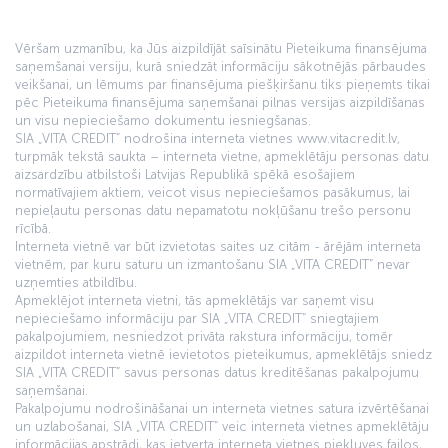
Vēršam uzmanību, ka Jūs aizpildījāt saīsinātu Pieteikuma finansējuma
saņemšanai versiju, kurā sniedzāt informāciju sākotnējās pārbaudes
veikšanai, un lēmums par finansējuma piešķiršanu tiks pieņemts tikai
pēc Pieteikuma finansējuma saņemšanai pilnas versijas aizpildīšanas
un visu nepieciešamo dokumentu iesniegšanas.
SIA „VITA CREDIT” nodrošina interneta vietnes www.vitacredit.lv,
turpmāk tekstā saukta – interneta vietne, apmeklētāju personas datu
aizsardzību atbilstoši Latvijas Republikā spēkā esošajiem
normatīvajiem aktiem, veicot visus nepieciešamos pasākumus, lai
nepieļautu personas datu nepamatotu nokļūšanu trešo personu
rīcībā.
Interneta vietnē var būt izvietotas saites uz citām - ārējām interneta
vietnēm, par kuru saturu un izmantošanu SIA „VITA CREDIT” nevar
uzņemties atbildību.
Apmeklējot interneta vietni, tās apmeklētājs var saņemt visu
nepieciešamo informāciju par SIA „VITA CREDIT” sniegtajiem
pakalpojumiem, nesniedzot privāta rakstura informāciju, tomēr
aizpildot interneta vietnē ievietotos pieteikumus, apmeklētājs sniedz
SIA „VITA CREDIT” savus personas datus kreditēšanas pakalpojumu
saņemšanai.
Pakalpojumu nodrošināšanai un interneta vietnes satura izvērtēšanai
un uzlabošanai, SIA „VITA CREDIT” veic interneta vietnes apmeklētāju
informācijas apstrādi, kas ietverta interneta vietnes piekļuves failos,