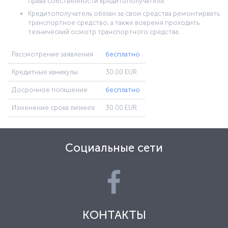
права собственности кредитополучателя.
Кредитополучатель обязан за свои средства ремонтирвать
транспортное средство, а также вовремя проходить
технический осмотр транспортного средства.
Рассмотрение заявления
бесплатно
Кредитные каникулы
30.00 EUR
Досрочное погашение
бесплатно
Изменение срока лизинга
30.00 EUR
Социальные сети
КОНТАКТЫ