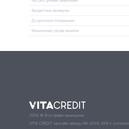
Рассмотрение заявления
Кредитные каникулы
Досрочное погашение
Изменение срока лизинга
2016 © Все права защищены
VITA CREDIT speciālo atļauju NK-2016-058 ir izsniedz