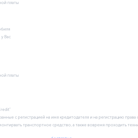
ной платы
обиля
 у Вас
ной платы
redit”
занные с регистрацией на имя кредитодателя и на регистрацию права
емонтирвать транспортное средство, а также вовремя проходить техн