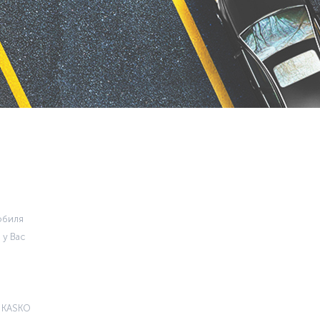
обиля
 у Вас
 KASKO