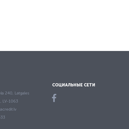
СОЦИАЛЬНЫЕ СЕТИ
ela 240, Latgales
ga, LV-1063
acredit.lv
333