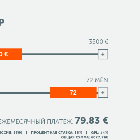
Р
3500 €
0 €
72
MĒN
72
79.83 €
ЕЖЕМЕСЯЧНЫЙ ПЛАТЕЖ:
ИССИЯ:
330
€ | ПРОЦЕНТНАЯ СТАВКА:
18
% | GPL:
%
24
ОБЩАЯ СУММА:
6077.76
€