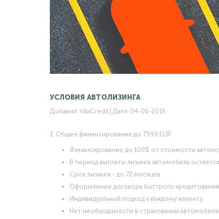
УСЛОВИЯ АВТОЛИЗИНГА
Добавил: VitaCredit | Дата: 04-06-2016
1. Общее финансирование до 7999 EUR
Финансирование до 100% от стоимости автом
В период выплаты лизинга автомобиль остается
Срок лизинга - до 72 месяцев
Оформление договора быстрого кредитования
Индивидуальный подход к каждому клиенту
Нет необходимости в страховании автомобиля