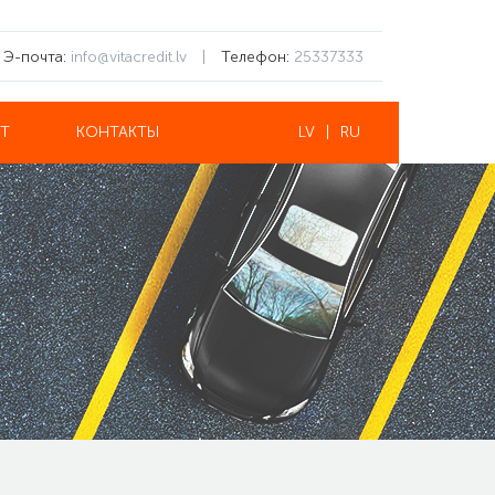
Э-почта:
info@vitacredit.lv
|
Телефон:
25337333
НТ
КОНТАКТЫ
LV
|
RU