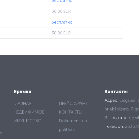
бесплатно
30.00 EUR
бесплатно
30.00 EUR
Ярлыки
Контакты
Адрес:
Latgales i
ГЛАВНАЯ
ПРЕЙСКУРАНТ
priekšpilsēta, Rī
НЕДВИЖИМОЕ
КОНТАКТЫ
Э-Почта:
info@vit
ИМУЩЕСТВО
Dokumenti un
Телефон:
25337
politikas
is