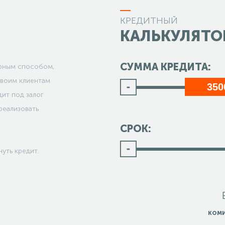
КРЕДИТНЫЙ
КАЛЬКУЛЯТО
СУММА КРЕДИТА:
ерным способом,
своим клиентам
350
дит под залог
реализовать
СРОК:
уть кредит.
КОМ