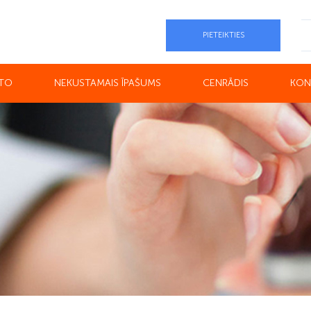
PIETEIKTIES
UTO
NEKUSTAMAIS ĪPAŠUMS
CENRĀDIS
KON