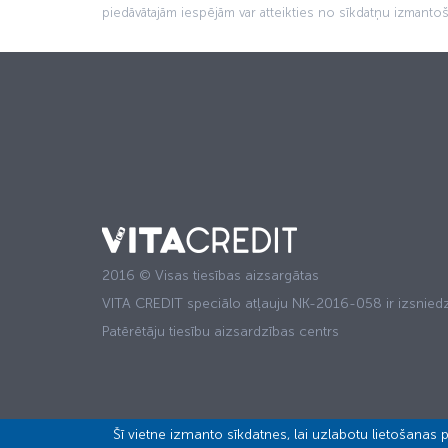
piedāvātajām iespējām var atteikties no sīkdatņu izmantoš
2016 © Visas tiesības aizsargātas
VITA CREDIT speciālo atļauju NK-2016-058 ir izsniedz
Patērētāju tiesību aizsardzības centrs
Šī vietne izmanto sīkdatnes, lai uzlabotu lietošanas pi