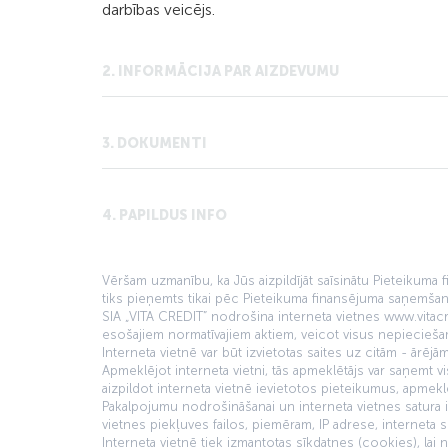
darbības veicējs.
2. INFORMĀCIJA PAR AIZDEVUMU
3. DOKUMENTI
4. PAPILDUS INFO
Vēršam uzmanību, ka Jūs aizpildījāt saīsinātu Pieteikuma
tiks pieņemts tikai pēc Pieteikuma finansējuma saņemšan
SIA „VITA CREDIT” nodrošina interneta vietnes www.vitacre
esošajiem normatīvajiem aktiem, veicot visus nepiecieš
Interneta vietnē var būt izvietotas saites uz citām - ārē
Apmeklējot interneta vietni, tās apmeklētājs var saņemt 
aizpildot interneta vietnē ievietotos pieteikumus, apme
Pakalpojumu nodrošināšanai un interneta vietnes satura iz
vietnes piekļuves failos, piemēram, IP adrese, interneta s
Interneta vietnē tiek izmantotas sīkdatnes (cookies), lai