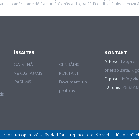
anas, tomēr apmeklētājam ir jārēķinās ar to, ka šādā gadījumā tiks samazin
ĪSSAITES
KONTAKTI
Adrese:
Latgales 
GALVENĀ
CENRĀDIS
priekšpilsēta, Rī
NEKUSTAMAIS
KONTAKTI
E-pasts:
info@vita
ĪPAŠUMS
Dokumenti un
Tālrunis:
253373
politikas
is
eredzi un optimizētu tās darbību. Turpinot lietot šo vietni, Jūs piekrīti