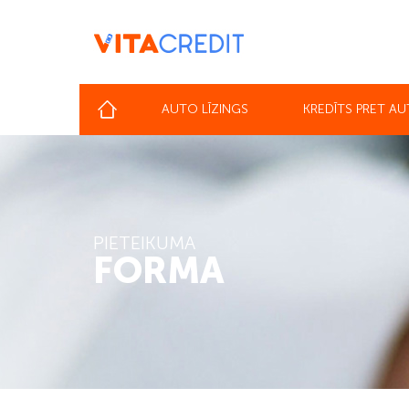
AUTO LĪZINGS
KREDĪTS PRET A
PIETEIKUMA
FORMA