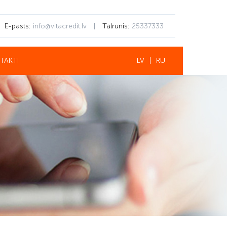
E-pasts:
info@vitacredit.lv
|
Tālrunis:
25337333
TAKTI
LV
|
RU