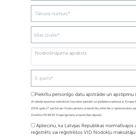
Ķīlas izvēle*
Piekrītu personīgo datu apstrādei un apstiprinu
(Aizdevējs apņemas nodrošināt Jūsu datu apstrādi un glabāšanu saskaņā ar Eiropa
(2016. gada 27. aprīlis) par fizisku personu aizsardzību attiecībā uz personas datu aps
Direktīvu 95/46/EK (Vispārīgā datu aizsardzības regula))
Apliecinu, ka Latvijas Republikas normatīvajos 
reģistrēts vai reģistrēšos VID Nodokļu maksātāju 