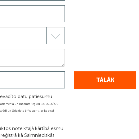
TĀLĀK
 ievadīto datu patiesumu.
s Parlamenta un Padomes Regulu (ES) 2016/679
trādi un šādu datu brīvu apriti, ar ko atceļ
aktos noteiktajā kārtībā esmu
reģistrā kā Saimnieciskās