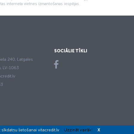
ātas interneta vietnes izmantošanas iespējas.
SOCIĀLIE TĪKLI
iela 240, Latgales
ga, LV-1063
credit.lv
33
et sīkdatņu lietošanai vitacredit.lv
Uzzināt vairāk!
X