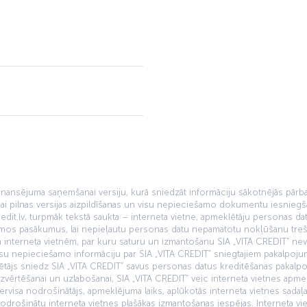
 finansējuma saņemšanai versiju, kurā sniedzāt informāciju sākotnējās pā
ai pilnas versijas aizpildīšanas un visu nepieciešamo dokumentu iesniegš
dit.lv, turpmāk tekstā saukta – interneta vietne, apmeklētāju personas datu
amos pasākumus, lai nepieļautu personas datu nepamatotu nokļūšanu treš
jām interneta vietnēm, par kuru saturu un izmantošanu SIA „VITA CREDIT” nev
visu nepieciešamo informāciju par SIA „VITA CREDIT” sniegtajiem pakalpoju
klētājs sniedz SIA „VITA CREDIT” savus personas datus kreditēšanas pakal
vērtēšanai un uzlabošanai, SIA „VITA CREDIT” veic interneta vietnes apmeklē
ervisa nodrošinātājs, apmeklējuma laiks, aplūkotās interneta vietnes sadaļa
 nodrošinātu interneta vietnes plašākas izmantošanas iespējas. Interneta v