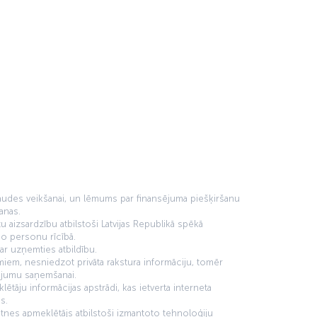
rbaudes veikšanai, un lēmums par finansējuma piešķiršanu
anas.
 aizsardzību atbilstoši Latvijas Republikā spēkā
o personu rīcībā.
ar uzņemties atbildību.
miem, nesniedzot privāta rakstura informāciju, tomēr
pojumu saņemšanai.
tāju informācijas apstrādi, kas ietverta interneta
s.
ietnes apmeklētājs atbilstoši izmantoto tehnoloģiju